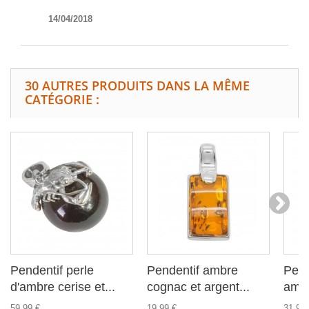
14/04/2018
30 AUTRES PRODUITS DANS LA MÊME
CATÉGORIE :
Pendentif perle
Pendentif ambre
Pend
d'ambre cerise et...
cognac et argent...
ambr
59,99 €
19,99 €
31,99 