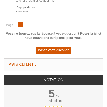
celui-ci a les ailes couleur miel.
L'équipe du site
5 avril 2013
Page:
1
Vous ne trouvez pas la réponse à votre question? Posez là ici et
nous trouverons la réponse pour vous.
Posez votre question
AVIS CLIENT :
NOTATION
5
/
5
1
avis client