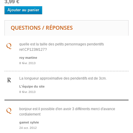
3,99 €
Ajouter au panier
QUESTIONS / RÉPONSES
quelle est la taille des petits personnages pendentifs
ref.CP123M127?
roy martine
8 févr. 2013
La longueur approximative des pendentifs est de 3cm.
L'équipe du site
8 févr. 2013
bonjour est il possible d'en avoir 3 différents merci d'avance
cordialement
gamet sylvie
24 oct. 2012