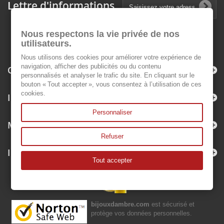
Lettre d'informations
Nous respectons la vie privée de nos
utilisateurs.
Nous utilisons des cookies pour améliorer votre expérience de
navigation, afficher des publicités ou du contenu
Catégories
personnalisés et analyser le trafic du site. En cliquant sur le
bouton « Tout accepter », vous consentez à l’utilisation de ces
cookies.
Informations
Personnaliser
Mon compte
Refuser
Informations sur votre boutique
Tout accepter
bijouxdambre.com
est sécurisé et
protège vos données personnelles.