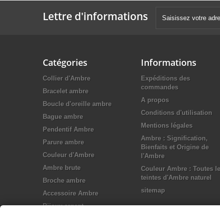
Lettre d'informations
Catégories
Informations
Collier d'Ambre
Expéditions des
commandes
Bracelet ambre
A propos
Boucle d'oreille ambre
Conditions d'utilisation
Bague ambre
Mentions légales
Pendentif Ambre
Ambre : Signification,
Parure ambre
Bienfaits et Origine de
Couleur d'Ambre
l'Ambre
Ambre brute
Couleur Ambre : Toutes l
teintes d'Ambre naturel
Broche ambre
sitemap
Accessoire Ambre
Bijoux argent