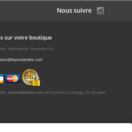
Nous suivre
s sur votre boutique
mbre, Manchester, Royaume-Uni
ntact@bijouxdambre.com
bijouxdambre.com
est sécurisé et protège vos données