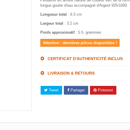
Pendentif en ambre naturel de couleur vert de la form
longue goutte d'eau accompagné d'Argent 925/1000.
Longueur total
: 6.5 cm
Largeur total
: 3.2 cm
Poids approximatif
: 5.5. grammes
Attention : dernières pièces disponibles !
CERTIFICAT D'AUTHENTICITÉ INCLUS
LIVRAISON & RETOURS
Tweet
Partager
Pinterest