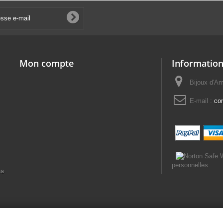
Mon compte
Information
Bijoux d'A
E-mail :
co
personnelles.
es