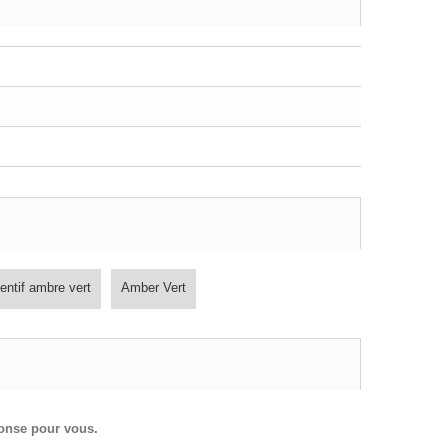
entif ambre vert
Amber Vert
ponse pour vous.