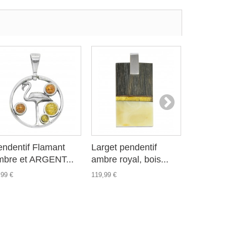
endentif Flamant
Larget pendentif
Pendenti
mbre et ARGENT...
ambre royal, bois...
forme de 
,99 €
119,99 €
31,99 €