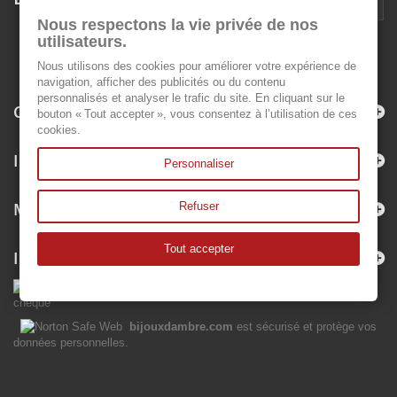
Nous respectons la vie privée de nos
utilisateurs.
Nous utilisons des cookies pour améliorer votre expérience de
navigation, afficher des publicités ou du contenu
personnalisés et analyser le trafic du site. En cliquant sur le
Catégories
bouton « Tout accepter », vous consentez à l’utilisation de ces
cookies.
Informations
Personnaliser
Mon compte
Refuser
Tout accepter
Informations sur votre boutique
bijouxdambre.com
est sécurisé et protège vos
données personnelles.