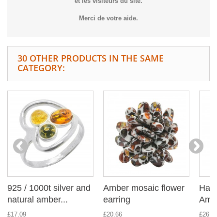
et les visiteurs du site.
Merci de votre aide.
30 OTHER PRODUCTS IN THE SAME
CATEGORY:
925 / 1000t silver and
Amber mosaic flower
Half
natural amber...
earring
Ambe
£17.09
£20.66
£26.9