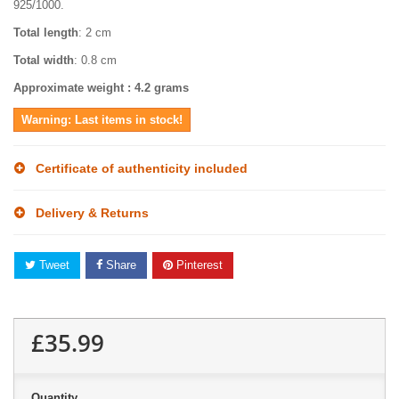
925/1000.
Total length
: 2 cm
Total width
: 0.8 cm
Approximate weight : 4.2 grams
Warning: Last items in stock!
Certificate of authenticity included
Delivery & Returns
Tweet
Share
Pinterest
£35.99
Quantity