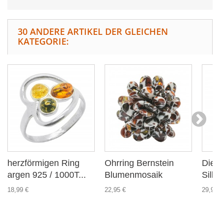
30 ANDERE ARTIKEL DER GLEICHEN
KATEGORIE:
herzförmigen Ring
Ohrring Bernstein
Die 
argen 925 / 1000T...
Blumenmosaik
Silbe
18,99 €
22,95 €
29,99 