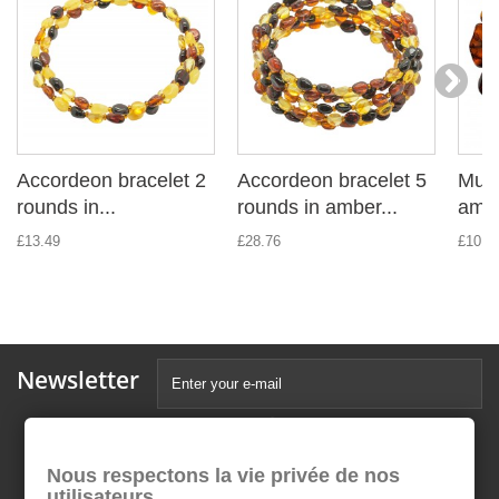
Accordeon bracelet 2
Accordeon bracelet 5
Mult
rounds in...
rounds in amber...
ambe
£13.49
£28.76
£101.
Newsletter
Nous respectons la vie privée de nos
utilisateurs.