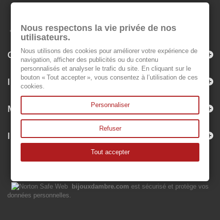
Nous respectons la vie privée de nos
utilisateurs.
Nous utilisons des cookies pour améliorer votre expérience de
Catégories
navigation, afficher des publicités ou du contenu
personnalisés et analyser le trafic du site. En cliquant sur le
bouton « Tout accepter », vous consentez à l’utilisation de ces
Informations
cookies.
Personnaliser
Mon compte
Refuser
Informations sur votre boutique
Tout accepter
bijouxdambre.com
est sécurisé et protège vos
données personnelles.