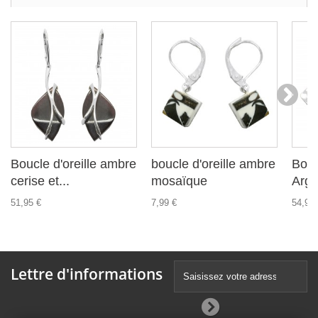
Boucle d'oreille ambre
boucle d'oreille ambre
Bouc
cerise et...
mosaïque
Arge
51,95 €
7,99 €
54,99 
Lettre d'informations