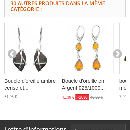
30 AUTRES PRODUITS DANS LA MÊME
CATÉGORIE :
Boucle d'oreille ambre
Boucle d'oreille en
bouc
cerise et...
Argent 925/1000...
mos
51,95 €
7,99 €
-10%
41,39 €
45,99 €
Lettre d'informations