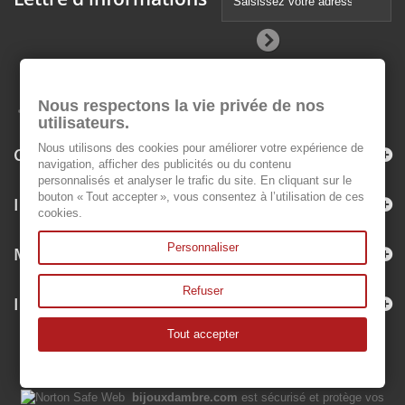
Nous respectons la vie privée de nos
utilisateurs.
Nous utilisons des cookies pour améliorer votre expérience de
Catégories
navigation, afficher des publicités ou du contenu
personnalisés et analyser le trafic du site. En cliquant sur le
bouton « Tout accepter », vous consentez à l’utilisation de ces
Informations
cookies.
Personnaliser
Mon compte
Refuser
Informations sur votre boutique
Tout accepter
bijouxdambre.com
est sécurisé et protège vos