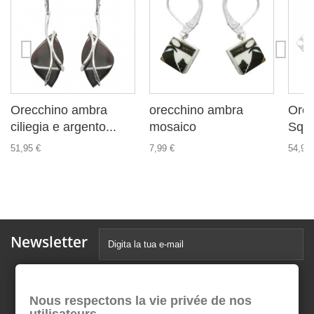
Orecchino ambra
orecchino ambra
Orec
ciliegia e argento...
mosaico
Squa
51,95 €
7,99 €
54,99 
Newsletter
Nous respectons la vie privée de nos