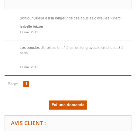
Bonjour,Quelle est la longeur de ces boucles d'oreilles ?Merci !
isabelle brizon
17 nov. 2012
Les boucles d'oreilles font 4,5 cm de long avec le crochet et 3,5
sans.
17 nov. 2012
Page:
1
Fai una domanda
AVIS CLIENT :