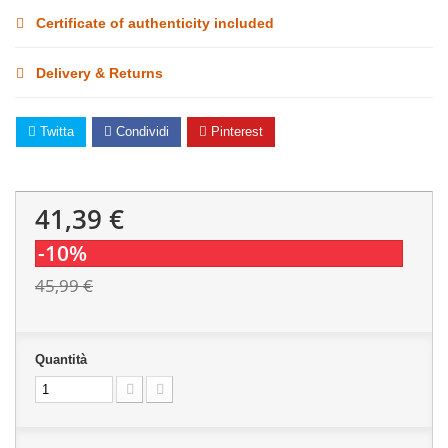
Certificate of authenticity included
Delivery & Returns
Twitta
Condividi
Pinterest
41,39 €
-10%
45,99 €
Quantità