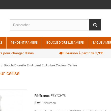
RE
PENDENTIF AMBRE
BOUCLE D'OREILLE AMBRE
BAGUE AMB
rs pour changer d'avis
Livraison à partir de 2,99€
e
Boucle D'oreille En Argent Et Ambre Couleur Cerise
ur cerise
Référence
E6Y/CH78
État :
Nouveau