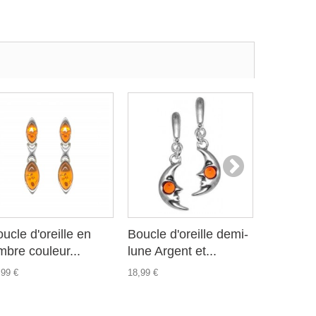
ucle d'oreille en
Boucle d'oreille demi-
Boucle d
bre couleur...
lune Argent et...
et grille..
,99 €
18,99 €
27,99 €