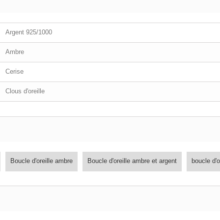
Argent 925/1000
Ambre
Cerise
Clous d'oreille
Boucle d'oreille ambre
Boucle d'oreille ambre et argent
boucle d'