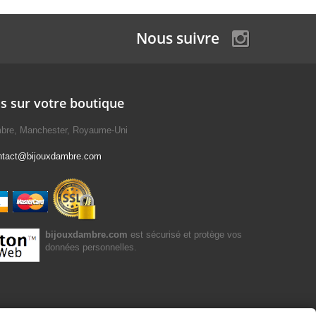
Nous suivre
s sur votre boutique
mbre, Manchester, Royaume-Uni
ntact@bijouxdambre.com
bijouxdambre.com
est sécurisé et protège vos
données personnelles.