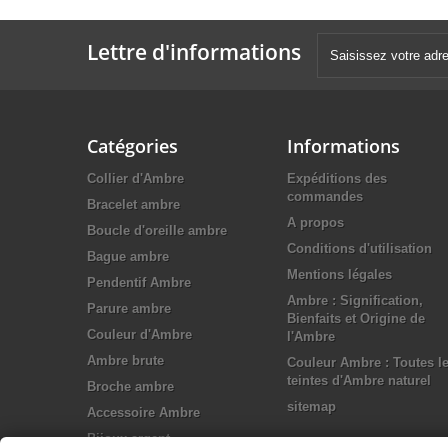
Lettre d'informations
Catégories
Informations
Collier d'Ambre
Expéditions des
commandes
Bracelet ambre
A propos
Boucle d'oreille ambre
Conditions d'utilisation
Bague ambre
Mentions légales
Pendentif Ambre
Ambre : Signification,
Parure ambre
Bienfaits et Origine de
Couleur d'Ambre
l'Ambre
Ambre brute
Couleur Ambre : Toutes l
teintes d'Ambre naturel
Broche ambre
sitemap
Accessoire Ambre
Bijoux argent