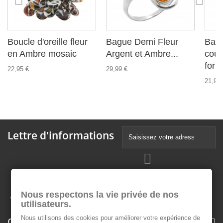
Boucle d'oreille fleur
Bague Demi Fleur
Bag
en Ambre mosaic
Argent et Ambre...
coul
form
22,95 €
29,99 €
21,99 
Lettre d'informations
Nous respectons la vie privée de nos
utilisateurs.
Nous utilisons des cookies pour améliorer votre expérience de
Catégories