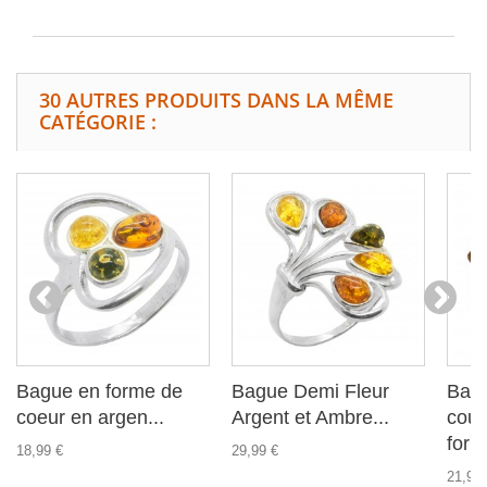
30 AUTRES PRODUITS DANS LA MÊME
CATÉGORIE :
Bague en forme de
Bague Demi Fleur
Bag
coeur en argen...
Argent et Ambre...
coul
form
18,99 €
29,99 €
21,99 