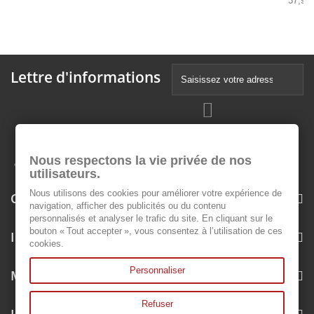
37,99 
Lettre d'informations
Nous respectons la vie privée de nos
utilisateurs.
Nous utilisons des cookies pour améliorer votre expérience de
Catégories
navigation, afficher des publicités ou du contenu
personnalisés et analyser le trafic du site. En cliquant sur le
bouton « Tout accepter », vous consentez à l’utilisation de ces
Informations
cookies.
Personnaliser
Mon compte
Refuser