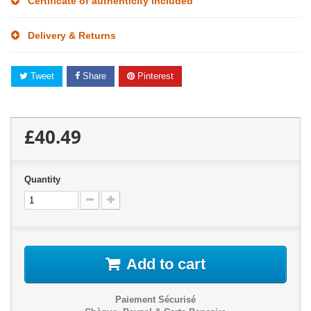
Certificate of authenticity included
Delivery & Returns
Tweet
Share
Pinterest
£40.49
Quantity
Add to cart
Paiement Sécurisé