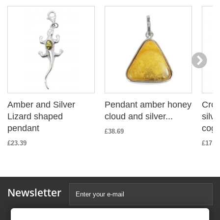
Amber and Silver
Pendant amber honey
Cros
Lizard shaped
cloud and silver...
silv
pendant
cog
£38.69
£23.39
£17.9
Newsletter