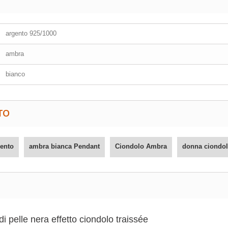
argento 925/1000
ambra
bianco
TO
gento
ambra bianca Pendant
Ciondolo Ambra
donna ciondol
di pelle nera effetto ciondolo traissée