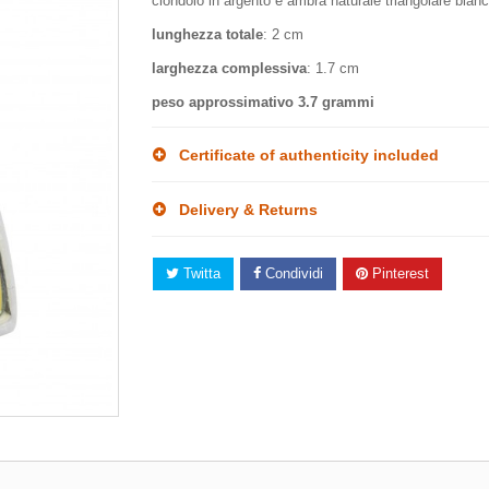
ciondolo in argento e ambra naturale triangolare bianc
lunghezza totale
: 2 cm
larghezza complessiva
: 1.7 cm
peso approssimativo
3.7 grammi
Certificate of authenticity included
Delivery & Returns
Twitta
Condividi
Pinterest