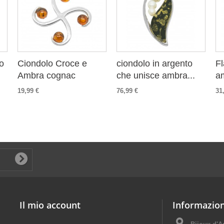
o
Ciondolo Croce e
ciondolo in argento
Fl
Ambra cognac
che unisce ambra...
am
19,99 €
76,99 €
31
Il mio account
Informazion