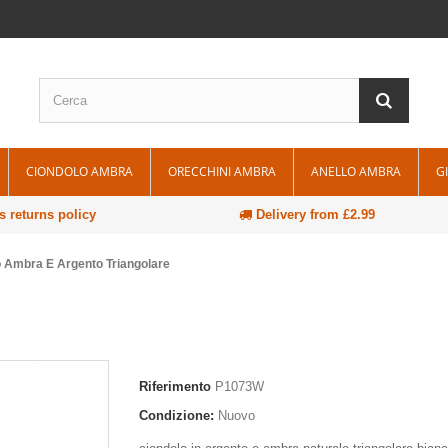
CIONDOLO AMBRA
ORECCHINI AMBRA
ANELLO AMBRA
G
 returns policy
Delivery from £2.99
 Ambra E Argento Triangolare
Riferimento
P1073W
Condizione:
Nuovo