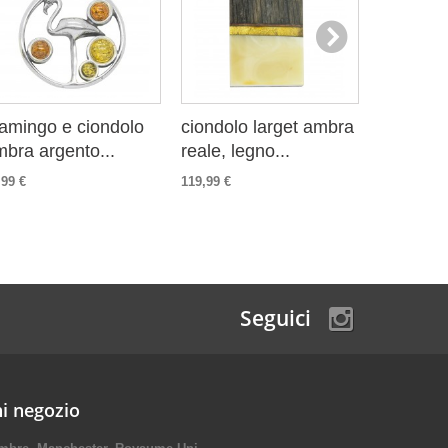
amingo e ciondolo
ciondolo larget ambra
ciondolo
bra argento...
reale, legno...
foglia d'
,99 €
119,99 €
31,99 €
Seguici
i negozio