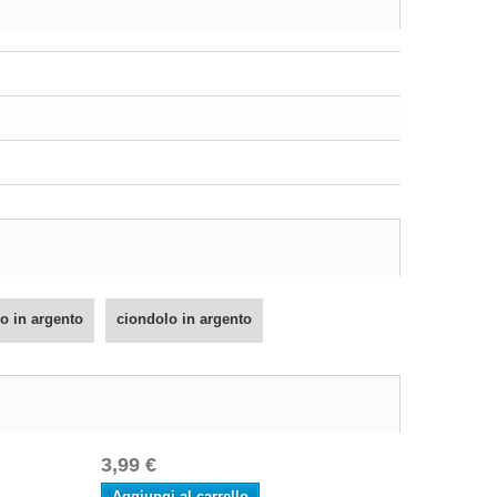
o in argento
ciondolo in argento
3,99 €
Aggiungi al carrello