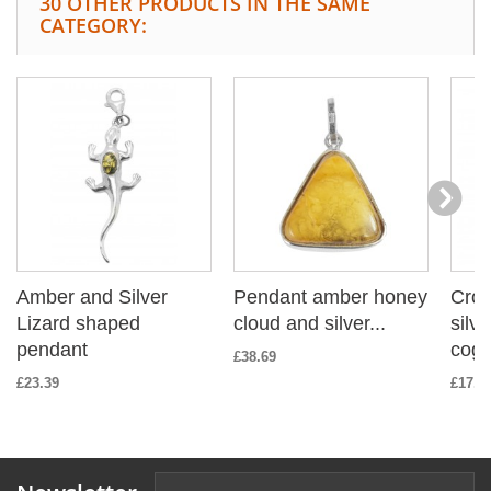
30 OTHER PRODUCTS IN THE SAME
CATEGORY:
Amber and Silver
Pendant amber honey
Cros
Lizard shaped
cloud and silver...
silv
pendant
cog
£38.69
£23.39
£17.9