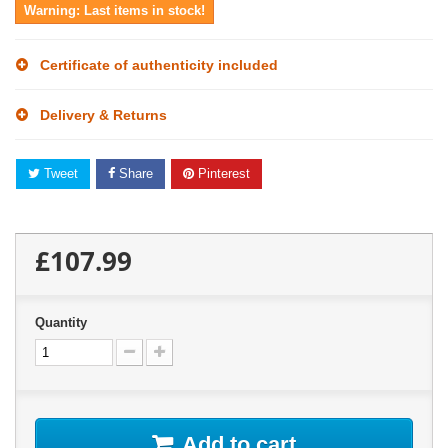
Warning: Last items in stock!
Certificate of authenticity included
Delivery & Returns
Tweet
Share
Pinterest
£107.99
Quantity
Add to cart