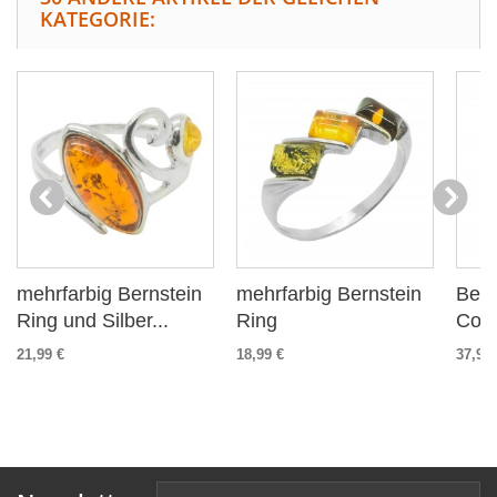
KATEGORIE:
mehrfarbig Bernstein
mehrfarbig Bernstein
Bern
Ring und Silber...
Ring
Cogn
21,99 €
18,99 €
37,99 