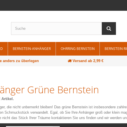
ND
BERNSTEIN-ANHÄNGER
OHRRING BERNSTEIN
BERNSTEIN R
e anders zu überlegen
Versand ab 2,99 €
änger Grüne Bernstein
 Artikel.
er, die nicht unbemerkt bleiben! Das grüne Bernstein ist insbesondere zahlre
en Schmuckstück verwandelt. Egal, ob Sie Ihre Anhänger groß oder klein ma
 nicht das Stück Ihrer Träume kontaktieren Sie uns finden und wir werden un