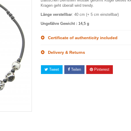
Baltischen Bernstein Mosaik geformt Kugel dieses kl
Kragen geht überall wird trendy.
Länge verstellbar
: 40 cm (+ 5 cm einstellbar)
Ungefähre Gewicht
: 14,5 g
Certificate of authenticity included
Delivery & Returns
Tweet
Teilen
Pinterest