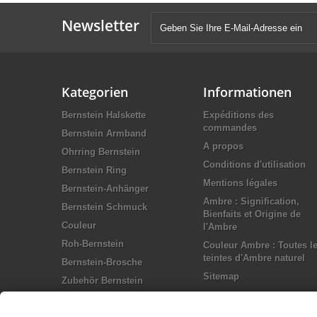
Newsletter
Kategorien
Informationen
Bernstein Halskette
Expéditions des
commandes
Bernstein Armband
A propos
Ohrring Bernstein
Conditions d'utilisation
Bernstein Ring
Mentions légales
Bernstein-Anhänger
Ambre : Signification,
Bernstein Schmuck
Bienfaits et Origine de
Couleur
l'Ambre
Roh-Bernstein
Couleur Ambre : Toutes l
teintes d'Ambre naturel
Bernstein-Brosche
Sitemap
Zubehör Bernstein
Silber Schmuck