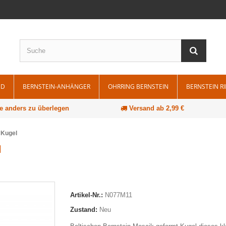
ND
BERNSTEIN-ANHÄNGER
OHRRING BERNSTEIN
BERNSTEIN R
e anders zu überlegen
Versand ab 2,99 €
 Kugel
l
Artikel-Nr.:
N077M11
Zustand:
Neu