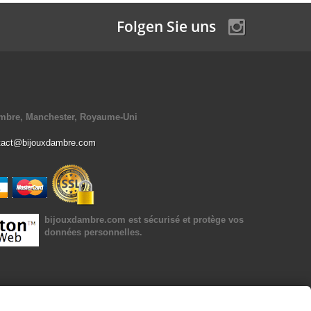
Folgen Sie uns
Ambre, Manchester, Royaume-Uni
tact@bijouxdambre.com
bijouxdambre.com
est sécurisé et protège vos
données personnelles.