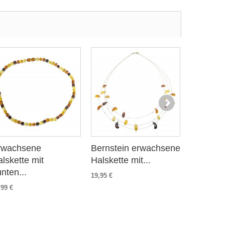
rwachsene
Bernstein erwachsene
Erwach
lskette mit
Halskette mit...
Halskette
nten...
19,95 €
126,00 €
,99 €