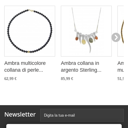
Ambra multicolore
Ambra collana in
Ambr
collana di perle...
argento Sterling...
multi
62,99 €
85,99 €
51,99 
Newsletter