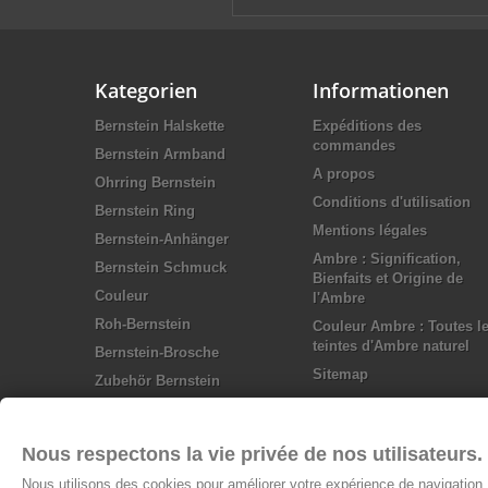
Kategorien
Informationen
Bernstein Halskette
Expéditions des
commandes
Bernstein Armband
A propos
Ohrring Bernstein
Conditions d'utilisation
Bernstein Ring
Mentions légales
Bernstein-Anhänger
Ambre : Signification,
Bernstein Schmuck
Bienfaits et Origine de
Couleur
l'Ambre
Roh-Bernstein
Couleur Ambre : Toutes l
teintes d'Ambre naturel
Bernstein-Brosche
Sitemap
Zubehör Bernstein
Silber Schmuck
Nous respectons la vie privée de nos utilisateurs.
Nous utilisons des cookies pour améliorer votre expérience de navigation, 