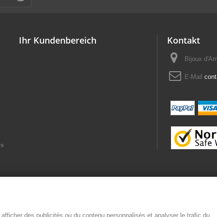
Ihr Kundenbereich
Kontakt
Bijoux d'A
E-Mail
con
es
afficher des publicités ou du contenu personnalisés et analyser le trafic du