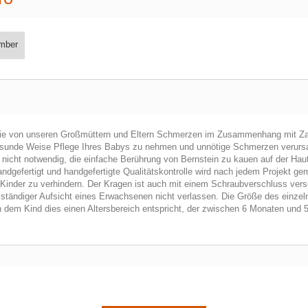
mber
el, die von unseren Großmüttern und Eltern Schmerzen im Zusammenhang mit Za
 gesunde Weise Pflege Ihres Babys zu nehmen und unnötige Schmerzen verursa
nicht notwendig, die einfache Berührung von Bernstein zu kauen auf der Haut
dgefertigt und handgefertigte Qualitätskontrolle wird nach jedem Projekt ge
inder zu verhindern. Der Kragen ist auch mit einem Schraubverschluss vers
 ständiger Aufsicht eines Erwachsenen nicht verlassen. Die Größe des einzel
h dem Kind dies einen Altersbereich entspricht, der zwischen 6 Monaten und 