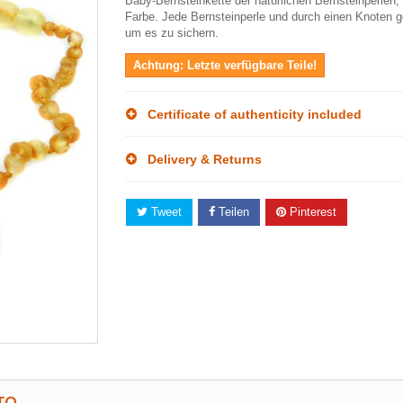
Baby-Bernsteinkette der natürlichen Bernsteinperlen
Farbe. Jede Bernsteinperle und durch einen Knoten g
um es zu sichern.
Achtung: Letzte verfügbare Teile!
Certificate of authenticity included
Delivery & Returns
Tweet
Teilen
Pinterest
TO