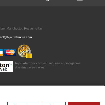
mbre, Manchester, Royaume-Uni
tact@bijouxdambre.com
bijouxdambre.com
est sécurisé et protège vos
données personnelles.