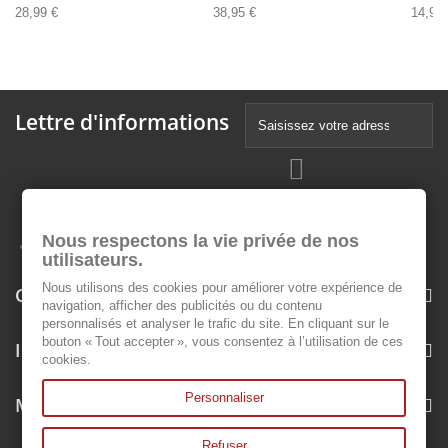
28,99 €
38,95 €
14,99 
Lettre d'informations
Nous respectons la vie privée de nos
utilisateurs.
Nous utilisons des cookies pour améliorer votre expérience de
Catégories
navigation, afficher des publicités ou du contenu
personnalisés et analyser le trafic du site. En cliquant sur le
bouton « Tout accepter », vous consentez à l’utilisation de ces
Informations
cookies.
Personnaliser
Mon compte
Refuser