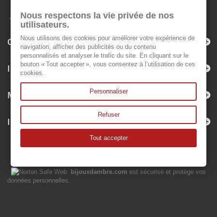
Nous respectons la vie privée de nos
utilisateurs.
Nous utilisons des cookies pour améliorer votre expérience de
Catégories
navigation, afficher des publicités ou du contenu
personnalisés et analyser le trafic du site. En cliquant sur le
bouton « Tout accepter », vous consentez à l’utilisation de ces
Informations
cookies.
Personnaliser
Mon compte
Refuser
Informations sur votre boutique
Tout accepter
bijouxdambre.com
est sécurisé et protège vos
données personnelles.