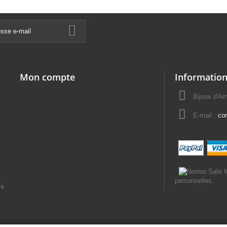
Mon compte
Information
Bijoux d'A
E-mail :
co
personnelles.
es