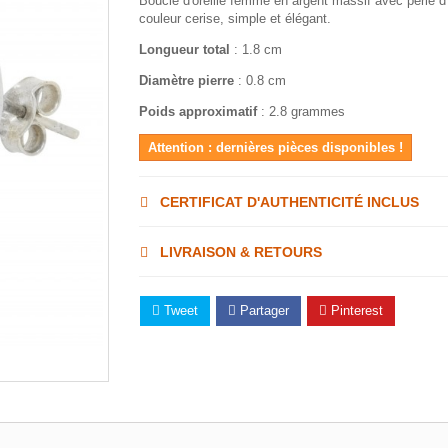
Boucle d'oreille femme en argent massif avec perle 
couleur cerise, simple et élégant.
Longueur total
: 1.8 cm
Diamètre pierre
: 0.8 cm
Poids approximatif
: 2.8 grammes
Attention : dernières pièces disponibles !
CERTIFICAT D'AUTHENTICITÉ INCLUS
LIVRAISON & RETOURS
Tweet
Partager
Pinterest