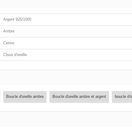
Argent 925/1000
Ambre
Cerise
Clous d'oreille
Boucle d'oreille ambre
Boucle d'oreille ambre et argent
boucle d'o