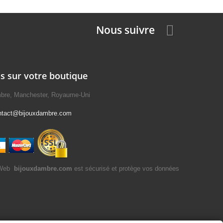
Nous suivre
s sur votre boutique
mbre, Manchester, Royaume-Uni
ntact@bijouxdambre.com
bijouxdambre.com
est sécurisé et protège vos données