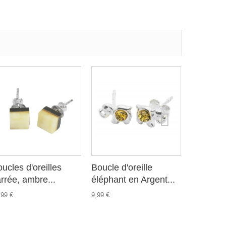
ucles d'oreilles
Boucle d'oreille
Boucle d'
rrée, ambre...
éléphant en Argent...
éléphant
,99 €
9,99 €
9,99 €