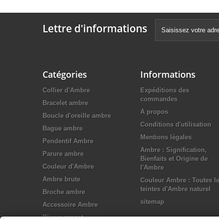
Lettre d'informations
Catégories
Informations
Collier d'Ambre
Expéditions des
commandes
Bracelet ambre
A propos
Boucle d'oreille ambre
Conditions d'utilisation
Bague ambre
Mentions légales
Pendentif Ambre
Ambre : Signification,
Parure ambre
Bienfaits et Origine de
Couleur d'Ambre
l'Ambre
Ambre brute
Couleur Ambre : Toutes l
teintes d'Ambre naturel
Broche ambre
sitemap
Accessoire Ambre
Bijoux argent