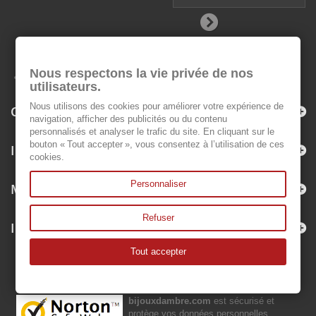
Nous respectons la vie privée de nos
utilisateurs.
Nous utilisons des cookies pour améliorer votre expérience de
Catégories
navigation, afficher des publicités ou du contenu
personnalisés et analyser le trafic du site. En cliquant sur le
bouton « Tout accepter », vous consentez à l’utilisation de ces
Informations
cookies.
Personnaliser
Mon compte
Refuser
Informations sur votre boutique
Tout accepter
bijouxdambre.com
est sécurisé et
protège vos données personnelles.