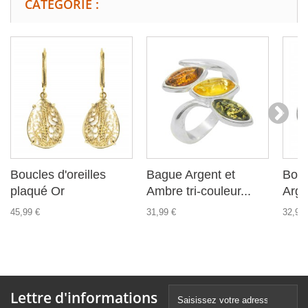
CATÉGORIE :
Boucles d'oreilles
Bague Argent et
Bouc
plaqué Or
Ambre tri-couleur...
Arge
45,99 €
31,99 €
32,99 
Lettre d'informations