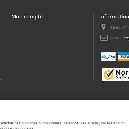
Mon compte
Information
Bijoux d'A
E-mail :
co
es
afficher des publicités ou du contenu personnalisés et analyser le trafic du
sation de ces cookies.