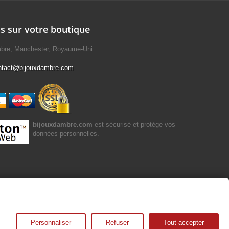
s sur votre boutique
mbre, Manchester, Royaume-Uni
ntact@bijouxdambre.com
bijouxdambre.com
est sécurisé et protège vos
données personnelles.
Personnaliser
Refuser
Tout accepter