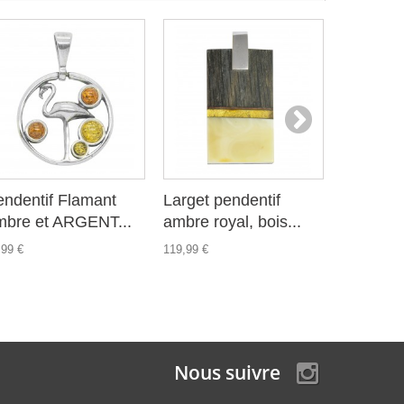
endentif Flamant
Larget pendentif
Pendenti
mbre et ARGENT...
ambre royal, bois...
forme de 
,99 €
119,99 €
31,99 €
Nous suivre