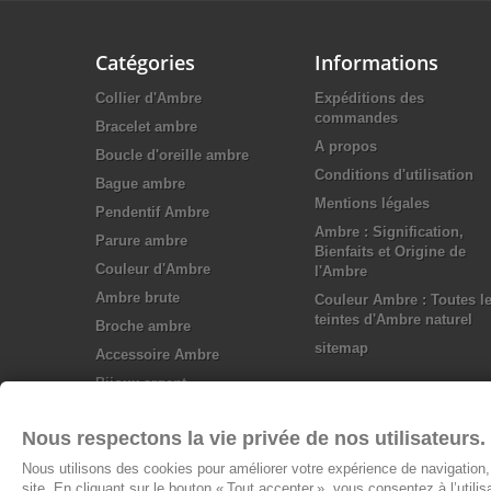
Catégories
Informations
Collier d'Ambre
Expéditions des
commandes
Bracelet ambre
A propos
Boucle d'oreille ambre
Conditions d'utilisation
Bague ambre
Mentions légales
Pendentif Ambre
Ambre : Signification,
Parure ambre
Bienfaits et Origine de
Couleur d'Ambre
l'Ambre
Ambre brute
Couleur Ambre : Toutes l
teintes d'Ambre naturel
Broche ambre
sitemap
Accessoire Ambre
Bijoux argent
Nous respectons la vie privée de nos utilisateurs.
Nous utilisons des cookies pour améliorer votre expérience de navigation, 
site. En cliquant sur le bouton « Tout accepter », vous consentez à l’utili