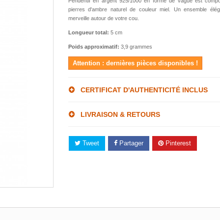
Pendentif en argent 925/1000 en forme de vague est comp
pierres d'ambre naturel de couleur miel. Un ensemble élég
merveille autour de votre cou.
Longueur total:
5 cm
Poids approximatif:
3,9 grammes
Attention : dernières pièces disponibles !
CERTIFICAT D'AUTHENTICITÉ INCLUS
LIVRAISON & RETOURS
Tweet
Partager
Pinterest