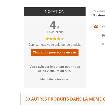
NOTATION
Résultats
Notatio
4
tr
/
5
1
avis client
P
06
Donnez nous votre avis sur ce produit.
Cliquez ici pour écrire un avis
Votre avis est important pour nous
et les visiteurs du site.
Merci de votre aide.
30 AUTRES PRODUITS DANS LA MÊME C