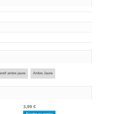
entif ambre jaune
Ambre Jaune
3,99 €
Ajouter au panier