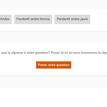
f Ambre
Pendentif ambre femme
Pendentif ambre jaune
 pas la réponse à votre question? Posez là ici et nous trouverons la ré
Posez votre question