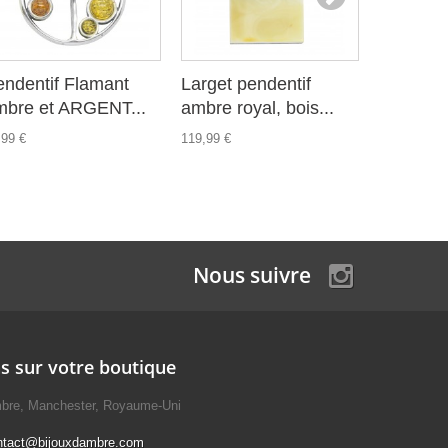
endentif Flamant
Larget pendentif
Pendenti
mbre et ARGENT...
ambre royal, bois...
forme de 
,99 €
119,99 €
31,99 €
Nous suivre
s sur votre boutique
mbre, Manchester, Royaume-Uni
ntact@bijouxdambre.com