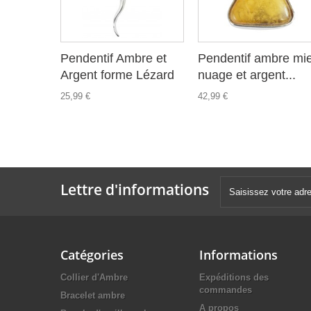
Pendentif Ambre et
Pendentif ambre mie
Argent forme Lézard
nuage et argent...
25,99 €
42,99 €
Lettre d'informations
Catégories
Informations
Collier d'Ambre
Expéditions des
commandes
Bracelet ambre
A propos