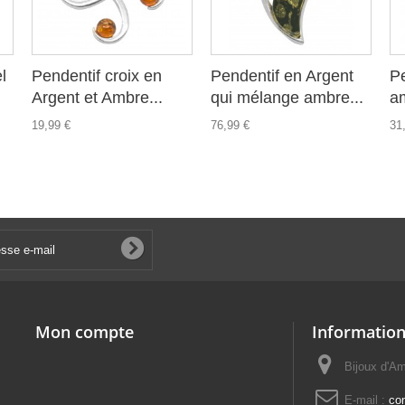
l
Pendentif croix en
Pendentif en Argent
P
Argent et Ambre...
qui mélange ambre...
a
19,99 €
76,99 €
31
Mon compte
Information
Bijoux d'A
E-mail :
co