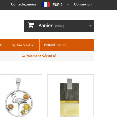
Contactez-nous
Connexion
EUR €
Panier
(vide)
RE
BIJOUX ARGENT
PARURE AMBRE
Paiement Sécurisé