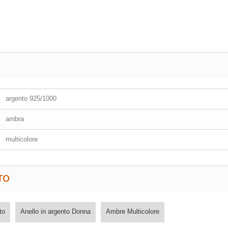
argento 925/1000
ambra
multicolore
TO
to
Anello in argento Donna
Ambre Multicolore