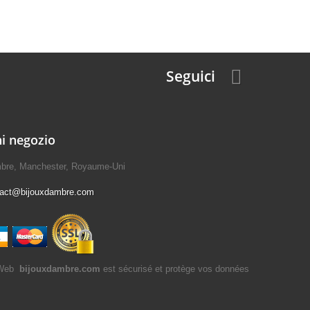
Seguici
i negozio
mbre, Manchester, Royaume-Uni
tact@bijouxdambre.com
bijouxdambre.com
est sécurisé et protège vos données