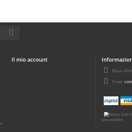
Il mio account
Informazion
Bijoux d'A
Email:
con
personnelles.
es