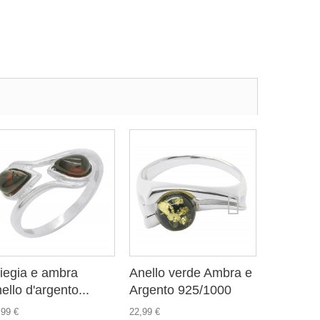
liegia e ambra
Anello verde Ambra e
Anello 
ello d'argento...
Argento 925/1000
argento..
,99 €
22,99 €
32,99 €