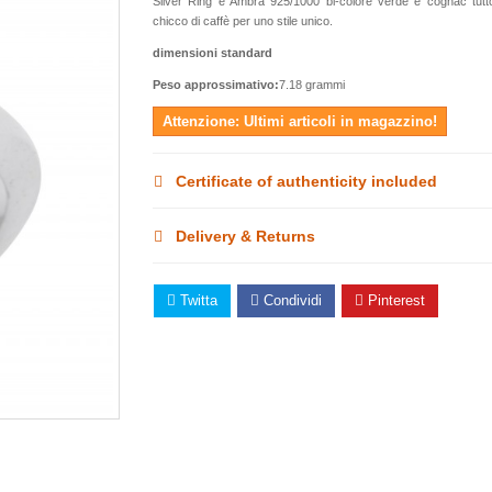
Silver Ring e Ambra 925/1000 bi-colore verde e cognac tutt
chicco di caffè per uno stile unico.
dimensioni standard
Peso approssimativo:
7.18 grammi
Attenzione: Ultimi articoli in magazzino!
Certificate of authenticity included
Delivery & Returns
Twitta
Condividi
Pinterest