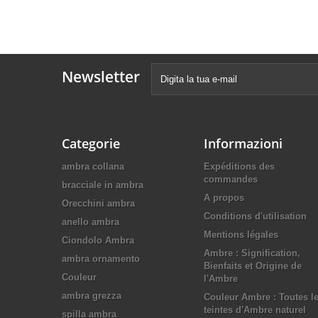
Newsletter
Categorie
Informazioni
ambra collana
Expéditions des
commandes
bracciale in ambra
A propos
Orecchini ambra
Conditions d'utilisation
anello ambra
Mentions légales
Ciondolo Ambra
Ambre : Signification,
ambra ornamento
Bienfaits et Origine de
Couleur
l'Ambre
ambra grezza
Couleur Ambre : Toutes l
teintes d'Ambre naturel
spilla ambra