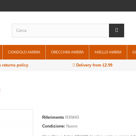
CIONDOLO AMBRA
ORECCHINI AMBRA
ANELLO AMBRA
G
 returns policy
Delivery from £2.99
c
Riferimento
R3/M43
Condizione:
Nuovo