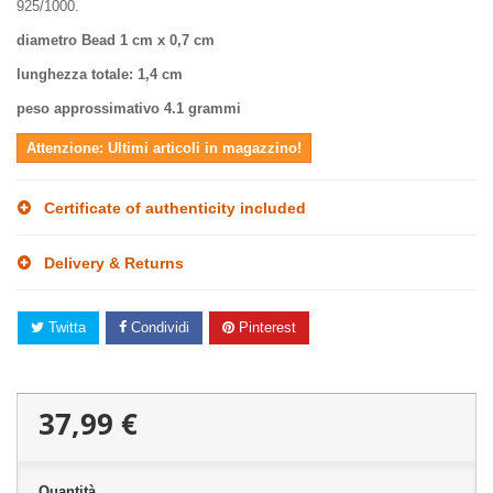
925/1000.
diametro Bead
1 cm x 0,7 cm
lunghezza totale
: 1,4 cm
peso approssimativo
4.1 grammi
Attenzione: Ultimi articoli in magazzino!
Certificate of authenticity included
Delivery & Returns
Twitta
Condividi
Pinterest
37,99 €
Quantità