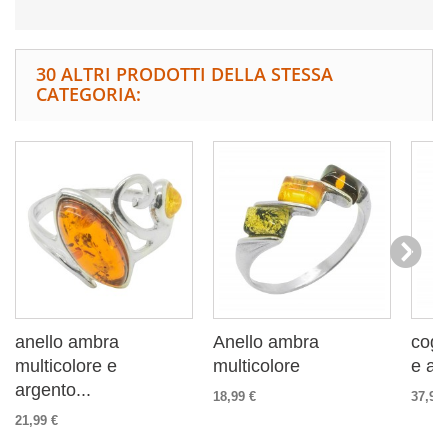
30 ALTRI PRODOTTI DELLA STESSA
CATEGORIA:
anello ambra
Anello ambra
cogn
multicolore e
multicolore
e ar
argento...
18,99 €
37,99 
21,99 €