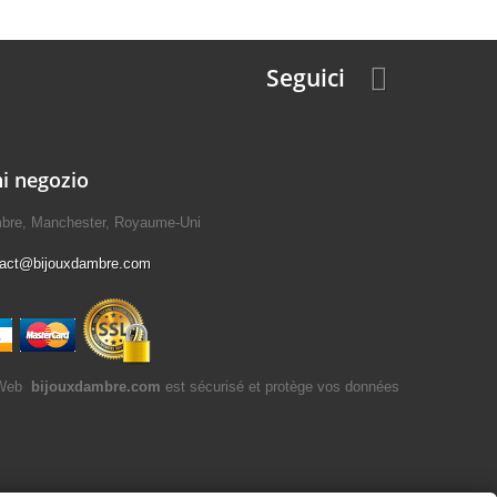
Seguici
i negozio
mbre, Manchester, Royaume-Uni
tact@bijouxdambre.com
bijouxdambre.com
est sécurisé et protège vos données