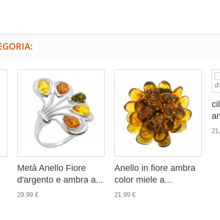
EGORIA:
ci
an
21
Metà Anello Fiore
Anello in fiore ambra
d'argento e ambra a...
color miele a...
29,99 €
21,99 €