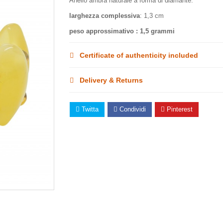
Anello ambra naturale a forma di diamante.
larghezza complessiva
: 1,3 cm
peso approssimativo : 1,5 grammi
Certificate of authenticity included
Delivery & Returns
Twitta
Condividi
Pinterest