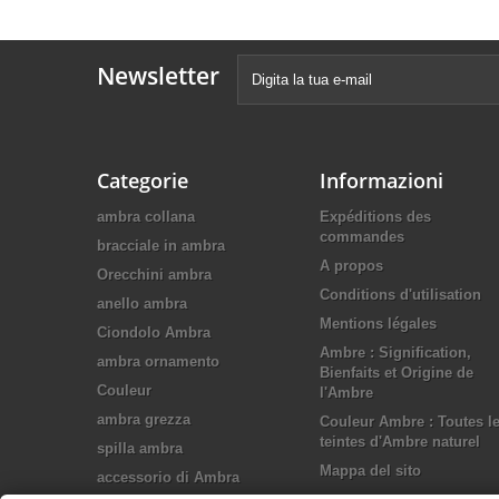
Newsletter
Categorie
Informazioni
ambra collana
Expéditions des
commandes
bracciale in ambra
A propos
Orecchini ambra
Conditions d'utilisation
anello ambra
Mentions légales
Ciondolo Ambra
Ambre : Signification,
ambra ornamento
Bienfaits et Origine de
Couleur
l'Ambre
ambra grezza
Couleur Ambre : Toutes l
teintes d'Ambre naturel
spilla ambra
Mappa del sito
accessorio di Ambra