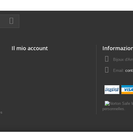
Il mio account
Informazion
Bijoux d'A
Email:
con
personnelles.
es