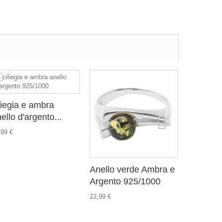
liegia e ambra
ello d'argento...
,99 €
Anello verde Ambra e
Anello 
Argento 925/1000
argento..
22,99 €
32,99 €