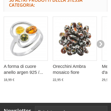
30 ALTRI PRODOTTI DELLA STESSA
CATEGORIA:
A forma di cuore
Orecchini Ambra
Metà
anello argen 925 /...
mosaico fiore
d'ar
18,99 €
22,95 €
29,99 
Newsletter