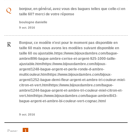
bonjour, en général, avez vous des bagues telles que celle-ci en
taille 60? merci de votre réponse
boulogne danielle
9 oct. 2016
Bonjour, ce modèle n'est pour le moment pas disponible en
taille 60 mais nous avons les modèles suivant disponible en
taille 60 ou ajustable.https://www.bijouxdambre.com/bague-
ambre/896-bague-ambre-cerise-et-argent-925-1000-taille-
ajustable.htmlhttps://www.bijouxdambre.com/bijoux-
argent/1248-bague-argent-et-perle-ronde-d-ambre-
multicouleur.htmlhttps://www.bijouxdambre.com/bijoux-
argent/1252-bague-demi-fleur-argent-et-ambre-tri-couleur-miel-
citron-et-vert.htmlhttps://www.bijouxdambre.com/bague-
ambre/1244-bague-argent-et-ambre-tri-couleur-miel-citron-et-
vert.htmlhttps://www.bijouxdambre.com/bague-ambre/843-
bague-argent-et-ambre-bi-couleur-vert-cognac.html
9 oct. 2016
Page:
1