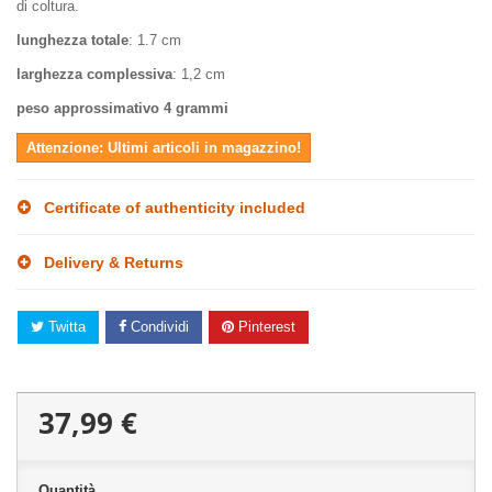
di coltura.
lunghezza totale
: 1.7 cm
larghezza complessiva
: 1,2 cm
peso approssimativo
4 grammi
Attenzione: Ultimi articoli in magazzino!
Certificate of authenticity included
Delivery & Returns
Twitta
Condividi
Pinterest
37,99 €
Quantità