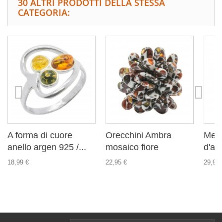
30 ALTRI PRODOTTI DELLA STESSA
CATEGORIA:
A forma di cuore
Orecchini Ambra
Metà
anello argen 925 /...
mosaico fiore
d'ar
18,99 €
22,95 €
29,99 