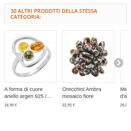
30 ALTRI PRODOTTI DELLA STESSA
CATEGORIA:
A forma di cuore
Orecchini Ambra
Metà
anello argen 925 /...
mosaico fiore
d'ar
18,99 €
22,95 €
29,99 