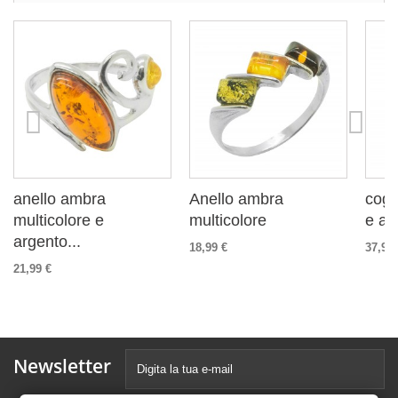
anello ambra
Anello ambra
cogn
multicolore e
multicolore
e ar
argento...
18,99 €
37,99 
21,99 €
Newsletter