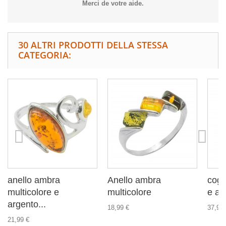
Merci de votre aide.
30 ALTRI PRODOTTI DELLA STESSA
CATEGORIA:
anello ambra
Anello ambra
cogn
multicolore e
multicolore
e ar
argento...
18,99 €
37,99 
21,99 €