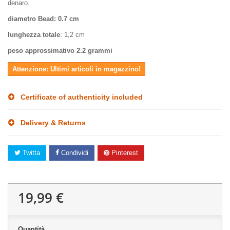
denaro.
diametro Bead: 0.7 cm
lunghezza totale
: 1,2 cm
peso approssimativo 2.2 grammi
Attenzione: Ultimi articoli in magazzino!
Certificate of authenticity included
Delivery & Returns
Twitta
Condividi
Pinterest
19,99 €
Quantità