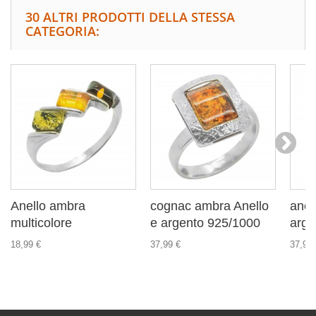
30 ALTRI PRODOTTI DELLA STESSA
CATEGORIA:
Anello ambra
cognac ambra Anello
anel
multicolore
e argento 925/1000
arge
18,99 €
37,99 €
37,99 