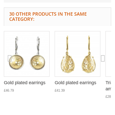
30 OTHER PRODUCTS IN THE SAME
CATEGORY:
Gold plated earrings
Gold plated earrings
Tri-c
ambe
£46.79
£41.39
£28.7