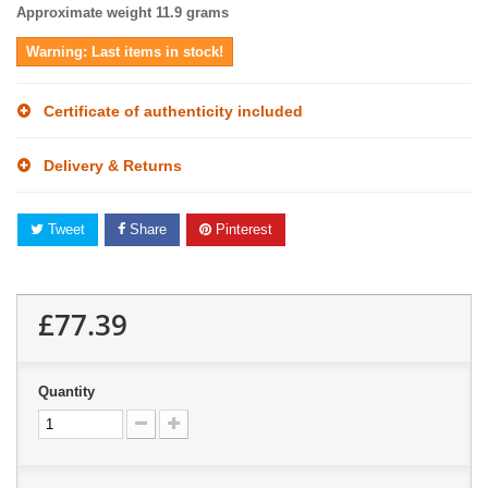
Approximate weight 11.9 grams
Warning: Last items in stock!
Certificate of authenticity included
Delivery & Returns
Tweet
Share
Pinterest
£77.39
Quantity