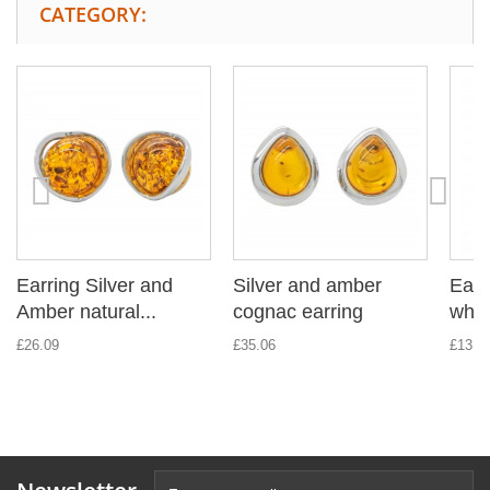
CATEGORY:
Earring Silver and
Silver and amber
Earr
Amber natural...
cognac earring
whit
£26.09
£35.06
£13.4