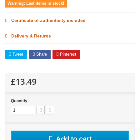
Warning: Last items in stock!
Certificate of authenticity included
Delivery & Returns
Tweet
Share
Pinterest
£13.49
Quantity
Add to cart