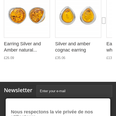
Earring Silver and
Silver and amber
Earr
Amber natural...
cognac earring
whit
£26.09
£35.06
£13.4
Newsletter
Nous respectons la vie privée de nos