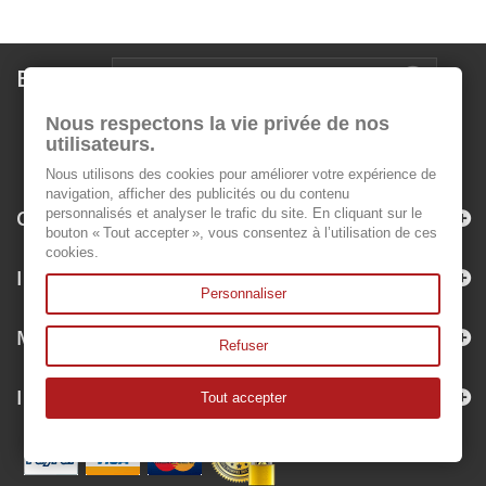
Boletín
Nous respectons la vie privée de nos
utilisateurs.
Nous utilisons des cookies pour améliorer votre expérience de
navigation, afficher des publicités ou du contenu
Categorías
personnalisés et analyser le trafic du site. En cliquant sur le
bouton « Tout accepter », vous consentez à l’utilisation de ces
cookies.
Información
Personnaliser
Mi cuenta
Refuser
Información sobre la tienda
Tout accepter