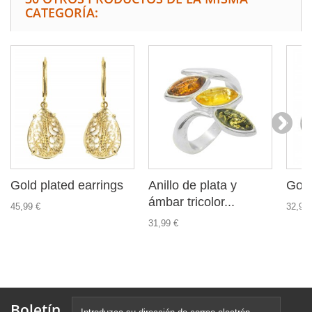
CATEGORÍA:
Gold plated earrings
Anillo de plata y
Gold
ámbar tricolor...
45,99 €
32,99 
31,99 €
Boletín