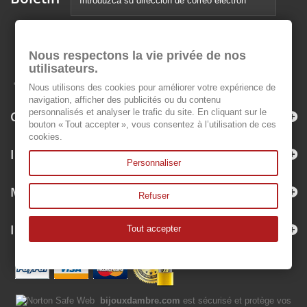
Nous respectons la vie privée de nos
utilisateurs.
Nous utilisons des cookies pour améliorer votre expérience de
navigation, afficher des publicités ou du contenu
personnalisés et analyser le trafic du site. En cliquant sur le
Categorías
bouton « Tout accepter », vous consentez à l’utilisation de ces
cookies.
Información
Personnaliser
Mi cuenta
Refuser
Información sobre la tienda
Tout accepter
bijouxdambre.com
est sécurisé et protège vos