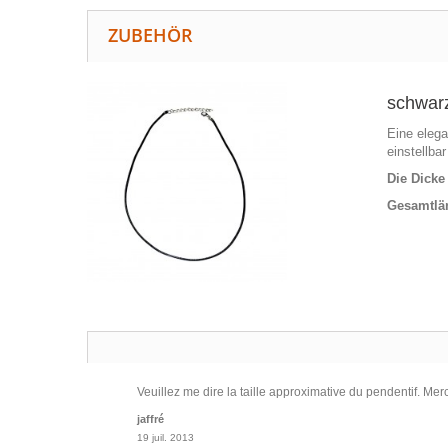
ZUBEHÖR
schwarz
Eine elega
einstellba
Die Dicke
Gesamtlä
Veuillez me dire la taille approximative du pendentif. Merc
jaffré
19 juil. 2013