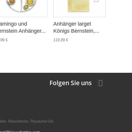
lamingo und
Anhänger larget
Silber A
rnstein Anhänger...
Königs Bernstein,...
förmigen 
,99 €
119,99 €
31,99 €
Folgen Sie uns
mbre, Manchester, Royaume-Uni