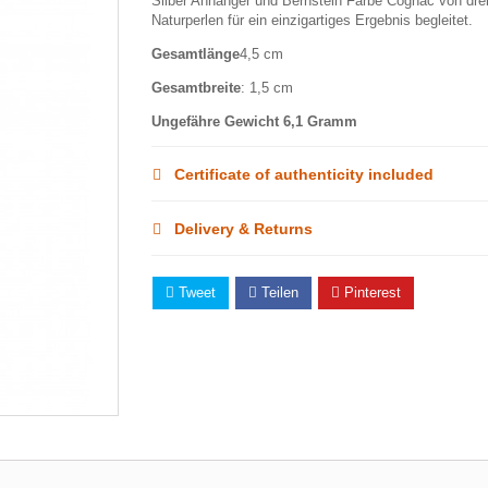
Silber Anhänger und Bernstein Farbe Cognac von dre
Naturperlen für ein einzigartiges Ergebnis begleitet.
Gesamtlänge
4,5 cm
Gesamtbreite
: 1,5 cm
Ungefähre Gewicht 6,1 Gramm
Certificate of authenticity included
Delivery & Returns
Tweet
Teilen
Pinterest