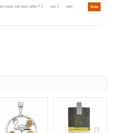
ez-vous cet avis utile ?
oui
non