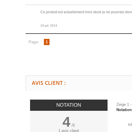
Ce produit est actuellement hors stock je ne pourrais don
19 juil. 2013
Page:
1
AVIS CLIENT :
NOTATION
Zeige 1 -
Notatio
4
tr
/
5
1
avis client