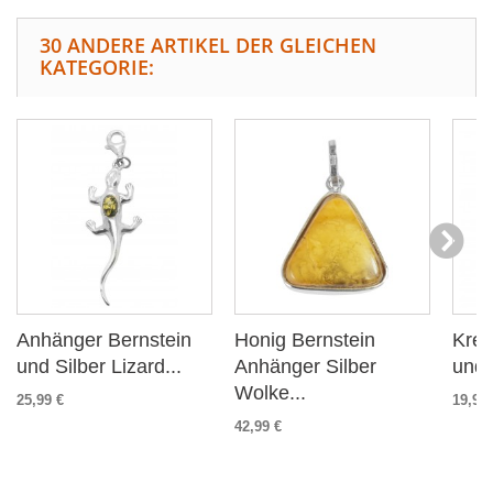
30 ANDERE ARTIKEL DER GLEICHEN
KATEGORIE:
Anhänger Bernstein
Honig Bernstein
Kreu
und Silber Lizard...
Anhänger Silber
und 
Wolke...
25,99 €
19,99 
42,99 €