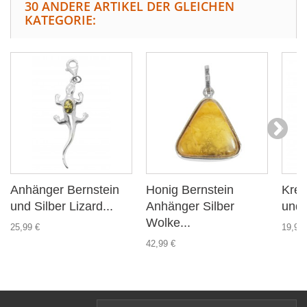
30 ANDERE ARTIKEL DER GLEICHEN
KATEGORIE:
Anhänger Bernstein
Honig Bernstein
Kreu
und Silber Lizard...
Anhänger Silber
und 
Wolke...
25,99 €
19,99 
42,99 €