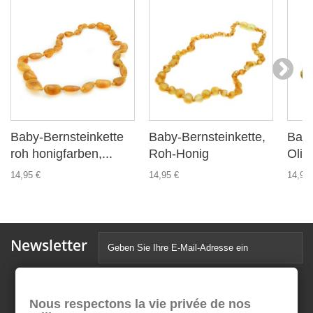
Baby-Bernsteinkette
Baby-Bernsteinkette,
Baby
roh honigfarben,...
Roh-Honig
Oliv
14,95 €
14,95 €
14,95 
Newsletter
Nous respectons la vie privée de nos