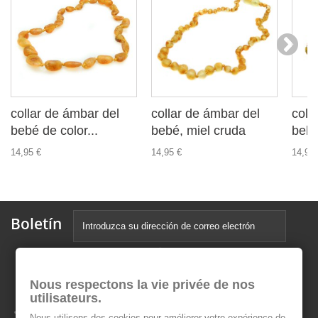
collar de ámbar del
collar de ámbar del
coll
bebé de color...
bebé, miel cruda
bebé
14,95 €
14,95 €
14,95 
Boletín
Nous respectons la vie privée de nos
utilisateurs.
Nous utilisons des cookies pour améliorer votre expérience de