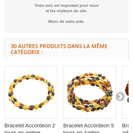
Votre avis est important pour nous
et les visiteurs du site.
Merci de votre aide.
30 AUTRES PRODUITS DANS LA MÊME
CATÉGORIE :
Bracelet Accordeon 2
Bracelet Accordeon 5
Brac
tours en ambre...
tours en Ambre...
adult