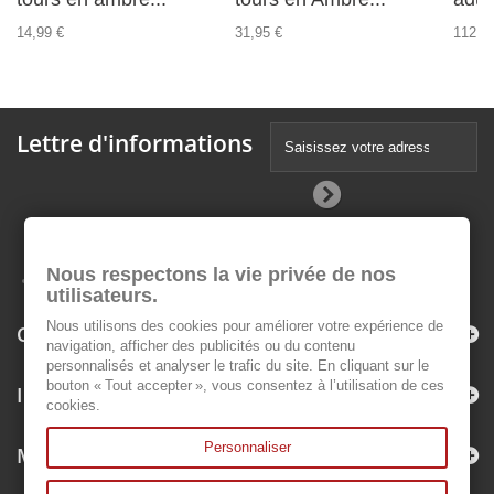
14,99 €
31,95 €
112,9
Lettre d'informations
Nous respectons la vie privée de nos
utilisateurs.
Nous utilisons des cookies pour améliorer votre expérience de
Catégories
navigation, afficher des publicités ou du contenu
personnalisés et analyser le trafic du site. En cliquant sur le
bouton « Tout accepter », vous consentez à l’utilisation de ces
Informations
cookies.
Personnaliser
Mon compte